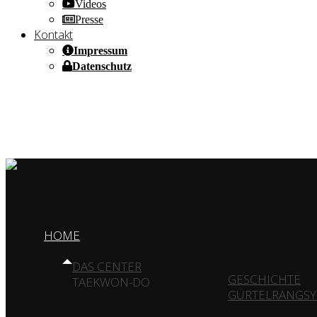
Videos
Presse
Kontakt
Impressum
Datenschutz
HOME OF CHAMPIONS ✰ SINCE 1980
HOME
DAS CENTER
GESCHICHTE
TAEKWON-DO
GÜRTELRANGSY