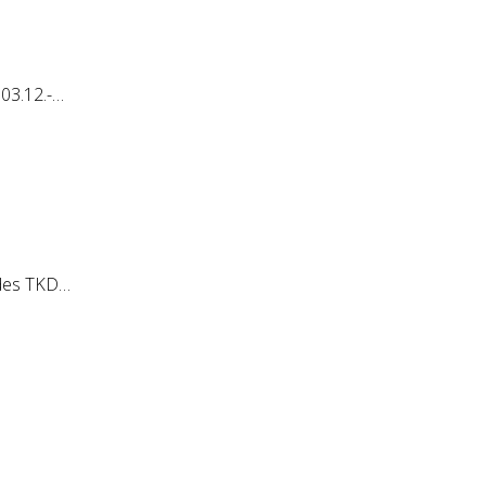
03.12.-…
 des TKD…