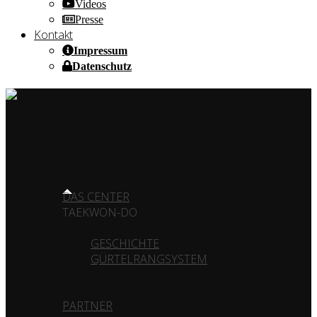
Videos
Presse
Kontakt
Impressum
Datenschutz
HOME OF CHAMPIONS ✰ SINCE 1980
HOME
DAS CENTER
TAEKWON-DO
GESCHICHTE
GÜRTELRANGSYSTEM
HAPKIDO
PARTNER