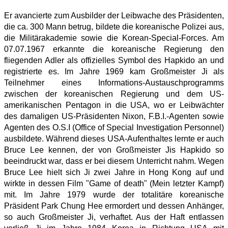
Er avancierte zum Ausbilder der Leibwache des Präsidenten,
die ca. 300 Mann betrug, bildete die koreanische Polizei aus,
die Militärakademie sowie die Korean-Special-Forces. Am
07.07.1967 erkannte die koreanische Regierung den
fliegenden Adler als offizielles Symbol des Hapkido an und
registrierte es. Im Jahre 1969 kam Großmeister Ji als
Teilnehmer eines Informations-Austauschprogramms
zwischen der koreanischen Regierung und dem US-
amerikanischen Pentagon in die USA, wo er Leibwächter
des damaligen US-Präsidenten Nixon, F.B.I.-Agenten sowie
Agenten des O.S.I (Office of Special Investigation Personnel)
ausbildete. Während dieses USA-Aufenthaltes lernte er auch
Bruce Lee kennen, der von Großmeister Jis Hapkido so
beeindruckt war, dass er bei diesem Unterricht nahm. Wegen
Bruce Lee hielt sich Ji zwei Jahre in Hong Kong auf und
wirkte in dessen Film "Game of death" (Mein letzter Kampf)
mit. Im Jahre 1979 wurde der totalitäre koreanische
Präsident Park Chung Hee ermordert und dessen Anhänger,
so auch Großmeister Ji, verhaftet. Aus der Haft entlassen