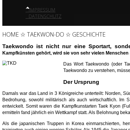
IMPRESSUM
DATENSCHUTZ
HOME ☆ TAEKWON-DO ☆ GESCHICHTE
Taekwondo
ist nicht nur eine Sportart, sonde
Kampfkünsten gehört, wird sie von sehr vielen Menschen au
Das Wort Taekwondo (oder Ta
Taekwondo zu verstehen, müssen
Der Ursprung
Damals war das Land in 3 Königreiche unterteilt: Norden, S
Bedrohung, sowohl militärisch als auch wirtschaftlich. I
entwickelt. Somit waren die Kampfkunstarten Taek Kyon (F
ermitteln fand jährlich ein Wettkampf statt. Als Belohnung be
Als die japanischen Truppen in Korea einmarschierten, he
trainierten auch einige wenige Schüler. Als 1945 die Japaner