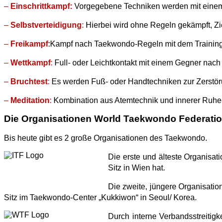
–
Einschrittkampf:
Vorgegebene Techniken werden mit einem T
–
Selbstverteidigung
:
Hierbei wird ohne Regeln gekämpft, Zie
–
Freikampf
:Kampf nach Taekwondo-Regeln mit dem Trainingsp
–
Wettkampf
:
Full- oder Leichtkontakt mit einem Gegner nac
–
Bruchtest
:
Es werden Fuß- oder Handtechniken zur Zerstöru
–
Meditation
:
Kombination aus Atemtechnik und innerer Ruhe, 
Die Organisationen World Taekwondo Federation
Bis heute gibt es 2 große Organisationen des Taekwondo.
Die erste und älteste Organisat
Sitz in Wien hat.
Die zweite, jüngere Organisati
Sitz im Taekwondo-Center „Kukkiwon“ in Seoul/ Korea.
Durch interne Verbandsstreitigk