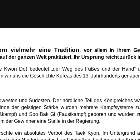
rn vielmehr eine Tradition
, vor allem in ihrem G
f der ganzen Welt praktiziert. Ihr Ursprung reicht zurück i
e Kwon Do) bedeutet „der Weg des Fußes und der Hand“ u
 wir uns die Geschichte Koreas des 13. Jahrhunderts genaue
üdwesten und Südosten. Der nördliche Teil des Königreiches w
m Sinne der geistigen Stärke wurden mehrere Kampfsysteme z
ußkampf) und Soo Bak Gi (Faustkampf) geboren und wurden zur
kam der Gewinner eine Stelle in der Regierung.
rrschte ein absolutes Verbot des Taek Kyon. Im Untergrund a
 nach ihrer Niederlage das Land verließen, bestanden die Korea