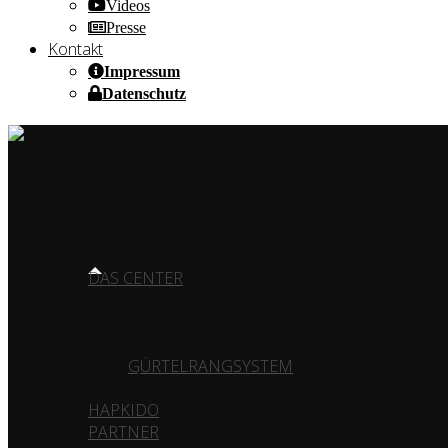
Videos
Presse
Kontakt
Impressum
Datenschutz
HOME OF CHAMPIONS ✰ SINCE 1980
HOME
DAS CENTER
TAEKWON-DO
GESCHICHTE
GÜRTELRANGSYSTEM
HAPKIDO
PARTNER