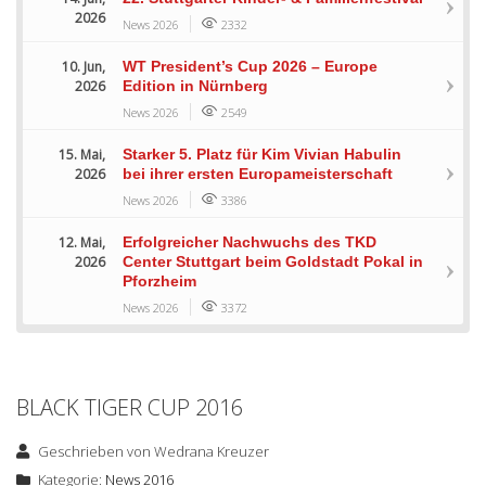
2026
News 2026
2332
10. Jun,
WT President’s Cup 2026 – Europe
2026
Edition in Nürnberg
News 2026
2549
15. Mai,
Starker 5. Platz für Kim Vivian Habulin
2026
bei ihrer ersten Europameisterschaft
News 2026
3386
12. Mai,
Erfolgreicher Nachwuchs des TKD
2026
Center Stuttgart beim Goldstadt Pokal in
Pforzheim
News 2026
3372
BLACK TIGER CUP 2016
Geschrieben von
Wedrana Kreuzer
Kategorie:
News 2016