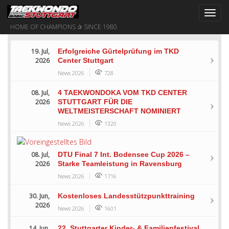
Toggl
navig
HOME OF CHAMPIONS ✰ SINCE 1980
19. Jul,
Erfolgreiche Gürtelprüfung im TKD
2026
Center Stuttgart
News 2026
728
08. Jul,
4 TAEKWONDOKA VOM TKD CENTER
2026
STUTTGART FÜR DIE
WELTMEISTERSCHAFT NOMINIERT
News 2026
1320
08. Jul,
DTU Final 7 Int. Bodensee Cup 2026 –
2026
Starke Teamleistung in Ravensburg
News 2026
1716
30. Jun,
Kostenloses Landesstützpunkttraining
2026
News 2026
1601
14. Jun,
22. Stuttgarter Kinder- & Familienfestival