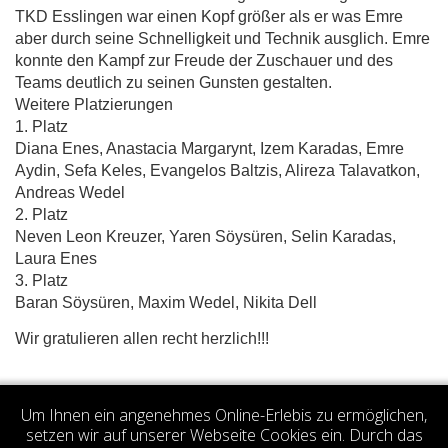
TKD Esslingen war einen Kopf größer als er was Emre
aber durch seine Schnelligkeit und Technik ausglich. Emre
konnte den Kampf zur Freude der Zuschauer und des
Teams deutlich zu seinen Gunsten gestalten.
Weitere Platzierungen
1. Platz
Diana Enes, Anastacia Margarynt, Izem Karadas, Emre
Aydin, Sefa Keles, Evangelos Baltzis, Alireza Talavatkon,
Andreas Wedel
2. Platz
Neven Leon Kreuzer, Yaren Söysüren, Selin Karadas,
Laura Enes
3. Platz
Baran Söysüren, Maxim Wedel, Nikita Dell
Wir gratulieren allen recht herzlich!!!
Votes 0.00 (0 votes)
Um Ihnen ein angenehmes Online-Erlebis zu ermöglichen,
setzen wir auf unserer Webseite Cookies ein. Durch das