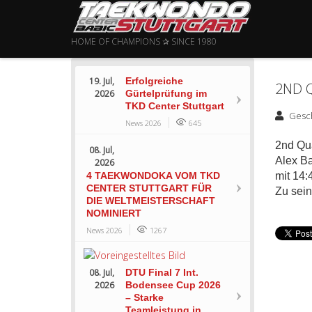
HOME OF CHAMPIONS ✰ SINCE 1980
19. Jul,
Erfolgreiche
2ND 
2026
Gürtelprüfung im
TKD Center Stuttgart
Gesc
News 2026
645
2nd Qu
08. Jul,
Alex Ba
2026
4 TAEKWONDOKA VOM TKD
mit 14:
CENTER STUTTGART FÜR
Zu sein
DIE WELTMEISTERSCHAFT
NOMINIERT
News 2026
1267
08. Jul,
DTU Final 7 Int.
2026
Bodensee Cup 2026
– Starke
Teamleistung in