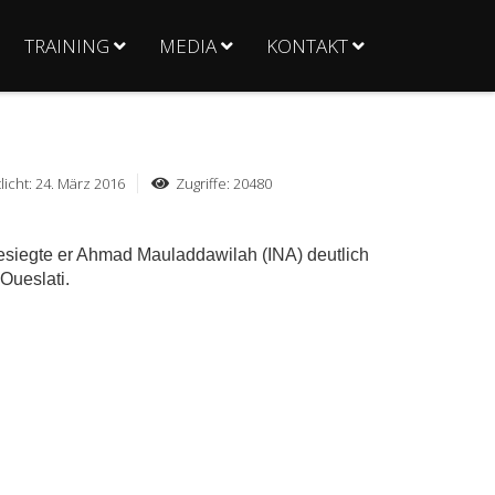
TRAINING
MEDIA
KONTAKT
licht: 24. März 2016
Zugriffe: 20480
esiegte er Ahmad Mauladdawilah (INA) deutlich
Oueslati.