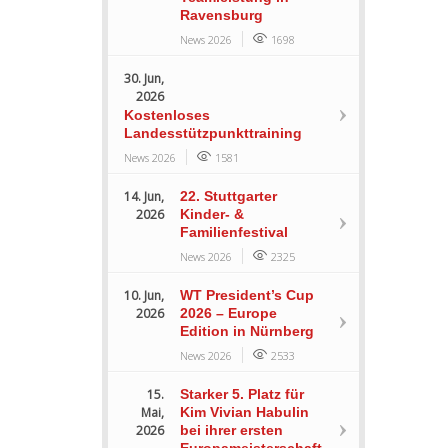
Ravensburg
News 2026
1698
30. Jun,
2026
Kostenloses
Landesstützpunkttraining
News 2026
1581
14. Jun,
22. Stuttgarter
2026
Kinder- &
Familienfestival
News 2026
2325
10. Jun,
WT President’s Cup
2026
2026 – Europe
Edition in Nürnberg
News 2026
2533
15.
Starker 5. Platz für
Mai,
Kim Vivian Habulin
2026
bei ihrer ersten