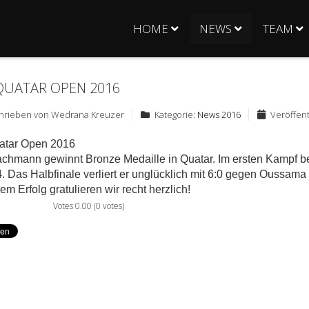
HOME
NEWS
TEAM
QUATAR OPEN 2016
hrieben von
Wedrana Kreuzer
Kategorie:
News 2016
Veröffent
atar Open 2016
chmann gewinnt Bronze Medaille in Quatar. Im ersten Kampf b
4. Das Halbfinale verliert er unglücklich mit 6:0 gegen Oussama 
em Erfolg gratulieren wir recht herzlich!
Votes 0.00 (0 votes)