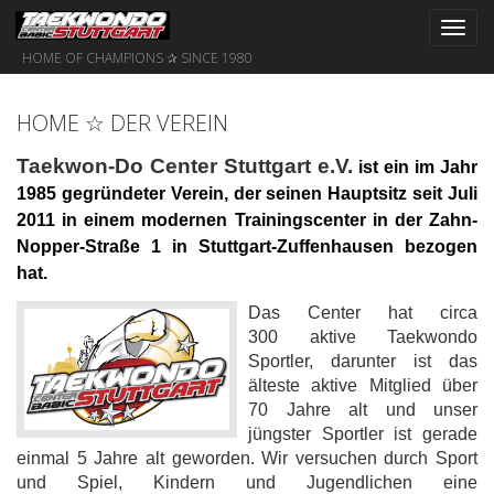
Toggl
navig
HOME OF CHAMPIONS ✰ SINCE 1980
HOME ☆ DER VEREIN
T
aekwon-Do Center Stuttgart e.V.
ist ein
im Jahr
1985 gegründeter Verein, der seinen Hauptsitz seit Juli
2011 in einem modernen Trainingscenter in der Zahn-
Nopper-Straße 1 in Stuttgart-Zuffenhausen bezogen
hat.
Das Center hat circa
300 aktive Taekwondo
Sportler, darunter ist das
älteste aktive Mitglied über
70 Jahre alt und unser
jüngster Sportler ist gerade
einmal 5 Jahre alt geworden. Wir versuchen durch Sport
und Spiel, Kindern und Jugendlichen eine