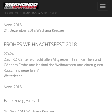
Toggl
navig
HOME OF CHAMPIONS ✰ SINCE 1980
News 2018
24. Dezember 2018
Wedrana Kreuzer
FROHES WEIHNACHTSFEST 2018
27424
Das TKD Center wünscht allen Mitgliedern ihren Familien und
Gönnern Frohe und besinnliche Weihnachten und einen guten
Rutsch ins neue Jahr ?
Weiterlesen
News 2018
B-Lizenz geschafft!
24. Dez, 2018
Wedrana Kreuzer