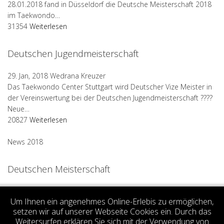
28.01.2018 fand in Düsseldorf die Deutsche Meisterschaft 2018
im Taekwondo…
31354
Weiterlesen
Deutschen Jugendmeisterschaft
29. Jan, 2018
Wedrana Kreuzer
Das Taekwondo Center Stuttgart wird Deutscher Vize Meister in
der Vereinswertung bei der Deutschen Jugendmeisterschaft ????
Neue…
20827
Weiterlesen
News 2018
Deutschen Meisterschaft
27. Jan, 2018
Wedrana Kreuzer
Um Ihnen ein angenehmes Online-Erlebis zu ermöglichen,
Aleksandar Keselj wird Deutscher Meister 2018 ?????
setzen wir auf unserer Webseite Cookies ein. Durch das
20645
Weiterlesen
Weitersurfen erklären Sie sich mit der Verwendung von