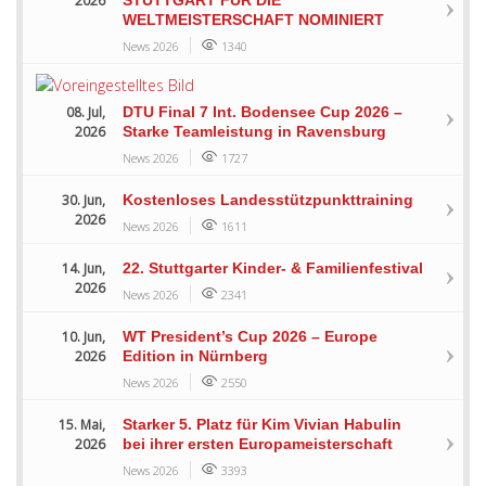
2026
WELTMEISTERSCHAFT NOMINIERT
News 2026
1340
08. Jul,
DTU Final 7 Int. Bodensee Cup 2026 –
2026
Starke Teamleistung in Ravensburg
News 2026
1727
30. Jun,
Kostenloses Landesstützpunkttraining
2026
News 2026
1611
14. Jun,
22. Stuttgarter Kinder- & Familienfestival
2026
News 2026
2341
10. Jun,
WT President’s Cup 2026 – Europe
2026
Edition in Nürnberg
News 2026
2550
15. Mai,
Starker 5. Platz für Kim Vivian Habulin
2026
bei ihrer ersten Europameisterschaft
News 2026
3393