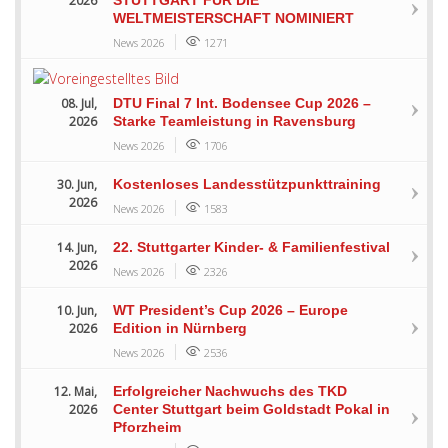
2026
WELTMEISTERSCHAFT NOMINIERT
News 2026
1271
08. Jul,
DTU Final 7 Int. Bodensee Cup 2026 –
2026
Starke Teamleistung in Ravensburg
News 2026
1706
30. Jun,
Kostenloses Landesstützpunkttraining
2026
News 2026
1583
14. Jun,
22. Stuttgarter Kinder- & Familienfestival
2026
News 2026
2326
10. Jun,
WT President’s Cup 2026 – Europe
2026
Edition in Nürnberg
News 2026
2536
12. Mai,
Erfolgreicher Nachwuchs des TKD
2026
Center Stuttgart beim Goldstadt Pokal in
Pforzheim