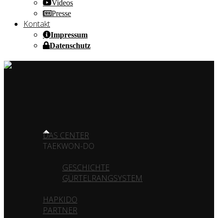
Videos
Presse
Kontakt
Impressum
Datenschutz
HOME OF CHAMPIONS ✰ SINCE 1980
HOME
DAS CENTER
TAEKWON-DO
GESCHICHTE
GÜRTELRANGSYSTEM
HAPKIDO
PARTNER