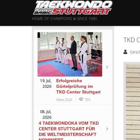
HOME OF CHAMPIONS ✰ SINCE 1980
TKD 
Gesc
19. Jul,
Erfolgreiche
2026
Gürtelprüfung im
TKD Center Stuttgart
News 2026
705
08. Jul,
2026
4 TAEKWONDOKA VOM TKD
CENTER STUTTGART FÜR
DIE WELTMEISTERSCHAFT
NOMINIERT