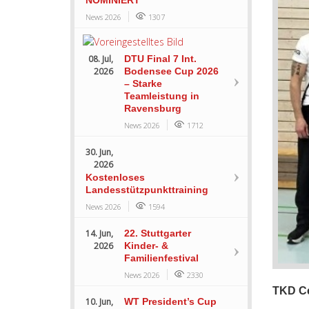
News 2026
1307
08. Jul,
DTU Final 7 Int.
2026
Bodensee Cup 2026
– Starke
Teamleistung in
Ravensburg
News 2026
1712
30. Jun,
2026
Kostenloses
Landesstützpunkttraining
News 2026
1594
14. Jun,
22. Stuttgarter
2026
Kinder- &
Familienfestival
News 2026
2330
TKD Ce
10. Jun,
WT President’s Cup