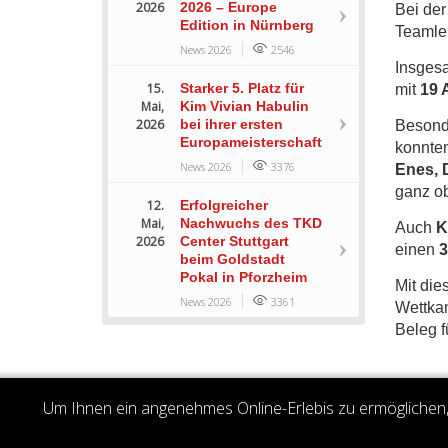
2026
2026 – Europe
Bei der
Edition in Nürnberg
Teamlei
News 2026
2546
Insgesa
15.
Starker 5. Platz für
mit
19 
Mai,
Kim Vivian Habulin
2026
bei ihrer ersten
Besonde
Europameisterschaft
konnte
News 2026
3376
Enes, D
ganz o
12.
Erfolgreicher
Mai,
Nachwuchs des TKD
Auch
K
2026
Center Stuttgart
einen
3
beim Goldstadt
Pokal in Pforzheim
Mit die
News 2026
3361
Wettka
Beleg f
Um Ihnen ein angenehmes Online-Erlebis zu ermöglichen, 