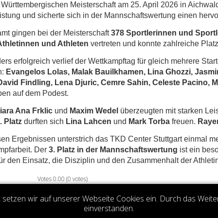
 Württembergischen Meisterschaft am 25. April 2026 in Aichwald
stung und sicherte sich in der Mannschaftswertung einen her
mt gingen bei der Meisterschaft
378 Sportlerinnen und Sportl
Athletinnen und Athleten
vertreten und konnte zahlreiche Plat
rs erfolgreich verlief der Wettkampftag für gleich mehrere Start
n:
Evangelos Lolas, Malak Bauilkhamen, Lina Ghozzi, Jasmin
avid Findling, Lena Djuric, Cemre Sahin, Celeste Pacino, M
ben auf dem Podest.
iara Ana Frklic
und
Maxim Wedel
überzeugten mit starken Lei
. Platz
durften sich
Lina Lahcen
und
Mark Torba
freuen.
Raye
sen Ergebnissen unterstrich das TKD Center Stuttgart einmal 
mpfarbeit. Der
3. Platz in der Mannschaftswertung
ist ein bes
ür den Einsatz, die Disziplin und den Zusammenhalt der Athletin
Votes 0.00 (0 votes)
setzen wir auf unserer Webseite Cookies ein. Durch das Weite
einverstanden.