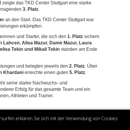
 zeigte das TKD Center Stuttgart eine starke
vorragenden
3. Platz
.
er
an den Start. Das TKD Center Stuttgart war
zierungen erkämpfen.
erinnen und Starter, die sich den
1. Platz
sichern
 Lahcen, Alisa Mazur, Damir Mazur, Laura
elisa Tekin und Mikail Tekin
standen am Ende
stungen und belegten jeweils den
2. Platz
. Über
n Khardani
erreichte einen guten
5. Platz
.
mehr seine starke Nachwuchs- und
onderer Erfolg für das gesamte Team und ein
nen, Athleten und Trainer.
rsurfen erklären Sie sich mit der Verwendung von Cookies