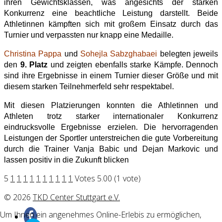
ihren Gewichtsklassen, was angesichts der starken
Konkurrenz eine beachtliche Leistung darstellt. Beide
Athletinnen kämpften sich mit großem Einsatz durch das
Turnier und verpassten nur knapp eine Medaille.
Christina Pappa
und
Sohejla Sabzghabaei
belegten jeweils
den
9. Platz
und zeigten ebenfalls starke Kämpfe. Dennoch
sind ihre Ergebnisse in einem Turnier dieser Größe und mit
diesem starken Teilnehmerfeld sehr respektabel.
Mit diesen Platzierungen konnten die Athletinnen und
Athleten trotz starker internationaler Konkurrenz
eindrucksvolle Ergebnisse erzielen. Die hervorragenden
Leistungen der Sportler unterstreichen die gute Vorbereitung
durch die Trainer Vanja Babic und Dejan Markovic und
lassen positiv in die Zukunft blicken
5
1
1
1
1
1
1
1
1
1
1
Votes 5.00 (1 vote)
© 2026
TKD Center Stuttgart e.V.
Um Ihnen ein angenehmes Online-Erlebis zu ermöglichen,