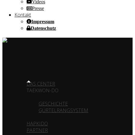
Videos
Presse
Kontakt
Impressum
Datenschutz
HOME OF CHAMPIONS ✰ SINCE 1980
HOME
DAS CENTER
TAEKWON-DO
GESCHICHTE
GÜRTELRANGSYSTEM
HAPKIDO
PARTNER