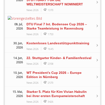
2026
WELTMEISTERSCHAFT NOMINIERT
News 2026
1370
08. Jul,
DTU Final 7 Int. Bodensee Cup 2026 –
2026
Starke Teamleistung in Ravensburg
News 2026
1753
30. Jun,
Kostenloses Landesstützpunkttraining
2026
News 2026
1645
14. Jun,
22. Stuttgarter Kinder- & Familienfestival
2026
News 2026
2358
10. Jun,
WT President’s Cup 2026 – Europe
2026
Edition in Nürnberg
News 2026
2570
15. Mai,
Starker 5. Platz für Kim Vivian Habulin
2026
bei ihrer ersten Europameisterschaft
News 2026
3426