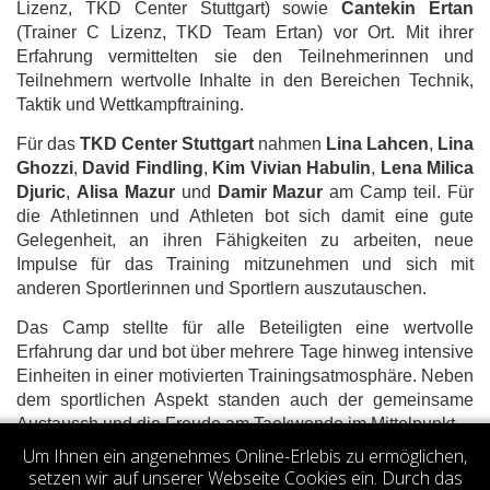
Lizenz, TKD Center Stuttgart) sowie
Cantekin Ertan
(Trainer C Lizenz, TKD Team Ertan) vor Ort. Mit ihrer
Erfahrung vermittelten sie den Teilnehmerinnen und
Teilnehmern wertvolle Inhalte in den Bereichen Technik,
Taktik und Wettkampftraining.
Für das
TKD Center Stuttgart
nahmen
Lina Lahcen
,
Lina
Ghozzi
,
David Findling
,
Kim Vivian Habulin
,
Lena Milica
Djuric
,
Alisa Mazur
und
Damir Mazur
am Camp teil. Für
die Athletinnen und Athleten bot sich damit eine gute
Gelegenheit, an ihren Fähigkeiten zu arbeiten, neue
Impulse für das Training mitzunehmen und sich mit
anderen Sportlerinnen und Sportlern auszutauschen.
Das Camp stellte für alle Beteiligten eine wertvolle
Erfahrung dar und bot über mehrere Tage hinweg intensive
Einheiten in einer motivierten Trainingsatmosphäre. Neben
dem sportlichen Aspekt standen auch der gemeinsame
Austausch und die Freude am Taekwondo im Mittelpunkt.
Um Ihnen ein angenehmes Online-Erlebis zu ermöglichen,
Votes 0.00 (0 votes)
setzen wir auf unserer Webseite Cookies ein. Durch das