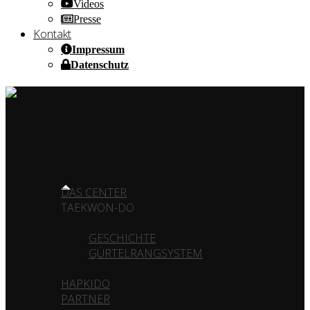
Videos
Presse
Kontakt
Impressum
Datenschutz
HOME OF CHAMPIONS ✰ SINCE 1980
HOME
DAS CENTER
TAEKWON-DO
GESCHICHTE
GÜRTELRANGSYSTEM
HAPKIDO
PARTNER