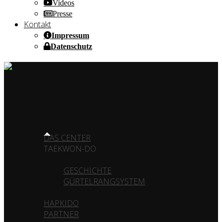
Videos
Presse
Kontakt
Impressum
Datenschutz
HOME OF CHAMPIONS ✰ SINCE 1980
HOME
DAS CENTER
TAEKWON-DO
GESCHICHTE
GÜRTELRANGSYSTEM
HAPKIDO
PARTNER