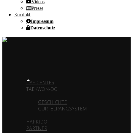
Videos
Presse
Kontakt
Impressum
Datenschutz
HOME OF CHAMPIONS ✰ SINCE 1980
HOME
DAS CENTER
TAEKWON-DO
GESCHICHTE
GÜRTELRANGSYSTEM
HAPKIDO
PARTNER